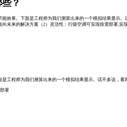
哪些？
节能效果。下面是工程师为我们测算出来的一个模拟结果显示。
向未来的解决方案（2）灵活性：行级空调可实现按需部署,实
面是工程师为我们测算出来的一个模拟结果显示。话不多说，看
合部署