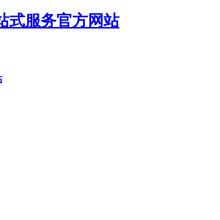
站式服务官方网站
站