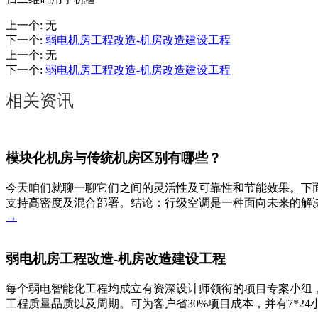
上一个
:
无
下一个
:
弱电机房工程改造-机房改造建设工程
上一个
:
无
下一个
:
弱电机房工程改造-机房改造建设工程
相关资讯
模块化机房与传统机房区别有哪些？
今天咱们就聊一聊它们之间的灵活性及可靠性和节能效果。下
支持高密度及混合部署。结论：行级空调是一种面向未来的解决
→
弱电机房工程改造-机房改造建设工程
每个弱电智能化工程均成立有资深设计师领衔的项目专案小组，
工程质量品质以及周期。可为客户省30%项目成本，并有7*2
→