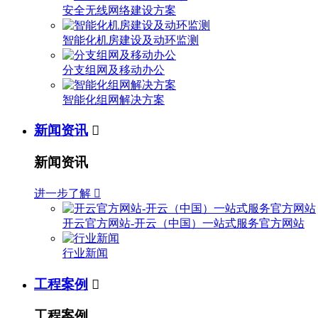
安全无线网络建设方案
智能化机房建设及动环监测
分支组网及移动办公
智能化组网解决方案
新闻资讯

新闻资讯
进一步了解

开云官方网站-开云（中国）一站式服务官方网站
行业新闻
工程案例

工程案例