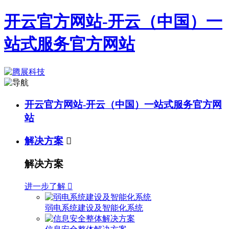
开云官方网站-开云（中国）一
站式服务官方网站
开云官方网站-开云（中国）一站式服务官方网
站
解决方案

解决方案
进一步了解

弱电系统建设及智能化系统