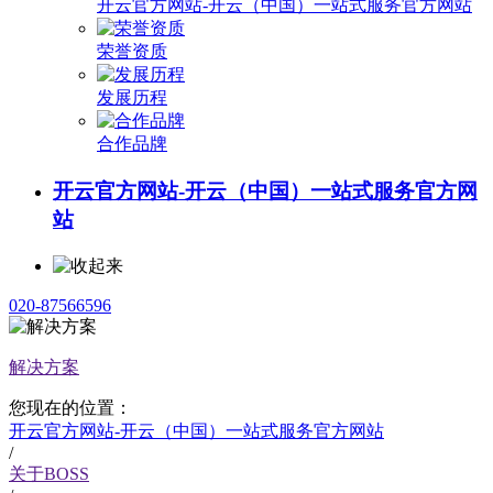
开云官方网站-开云（中国）一站式服务官方网站
荣誉资质
发展历程
合作品牌
开云官方网站-开云（中国）一站式服务官方网
站
020-87566596
解决方案
您现在的位置：
开云官方网站-开云（中国）一站式服务官方网站
/
关于BOSS