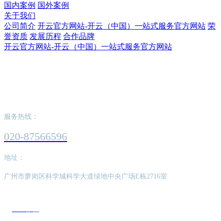
国内案例
国外案例
关于我们
公司简介
开云官方网站-开云（中国）一站式服务官方网站
荣
誉资质
发展历程
合作品牌
开云官方网站-开云（中国）一站式服务官方网站
开云官方网站-开云（中国）一站式服务官方
网站
服务热线：
020-87566596
地址：
广州市萝岗区科学城科学大道绿地中央广场E栋2716室
版权所有：开云官方网站-开云（中国）一站式服务官方网站
SEO标签