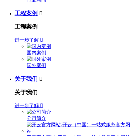
工程案例

工程案例
进一步了解

国内案例
国外案例
关于我们

关于我们
进一步了解

公司简介