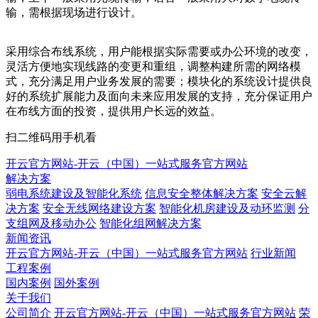
输，需根据现场进行设计。
采用综合布线系统，用户能根据实际需要或办公环境的改变，
灵活方便地实现线路的变更和重组，调整构建所需的网络模
式，充分满足用户业务发展的需要；模块化的系统设计提供良
好的系统扩展能力及面向未来应用发展的支持，充分保证用户
在布线方面的投资，提供用户长远的效益。
扫二维码用手机看
开云官方网站-开云（中国）一站式服务官方网站
解决方案
弱电系统建设及智能化系统
信息安全整体解决方案
安全云解
决方案
安全无线网络建设方案
智能化机房建设及动环监测
分
支组网及移动办公
智能化组网解决方案
新闻资讯
开云官方网站-开云（中国）一站式服务官方网站
行业新闻
工程案例
国内案例
国外案例
关于我们
公司简介
开云官方网站-开云（中国）一站式服务官方网站
荣