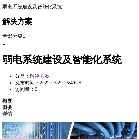
/
弱电系统建设及智能化系统
解决方案
全部分类


弱电系统建设及智能化系统
分类：
解决方案
发布时间：
2022-07-29 15:49:25
访问量：
0
概要:
概要:
详情